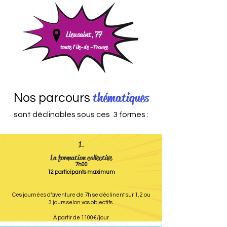
Lieusaint, 77
toute l'île-de -
France
thématiques
Nos parcours
sont déclinables sous ces 3 formes :
1.
La formation collective
7h00
12 participants maximum
Ces journées d’aventure de 7h se déclinent sur 1, 2 ou
3 jours selon vos objectifs.
À partir de 1100€/jour