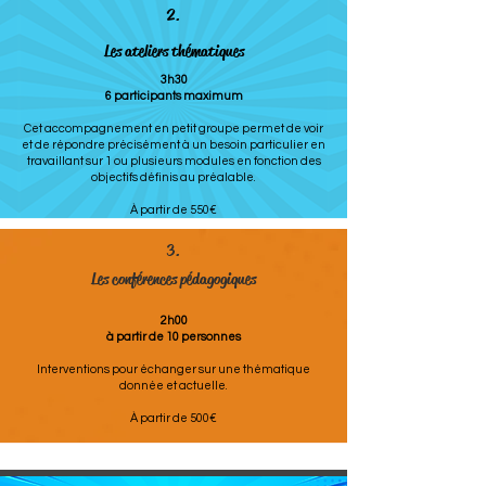
2.
Les ateliers thématiques
3h30
6 participants maximum
Cet accompagnement en petit groupe permet de voir
et de répondre précisément à un besoin particulier en
travaillant sur 1 ou plusieurs modules en fonction des
objectifs définis au préalable.
À partir de 550€
3.
Les conférences pédagogiques
2h00
à partir de 10 personnes
Interventions pour échanger sur une thématique
donnée et actuelle.
À partir de 500€