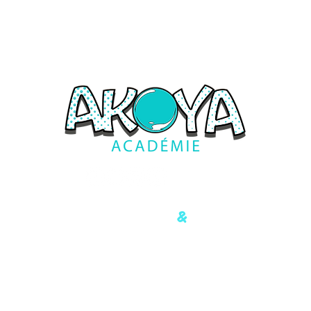
&
Formations ludiques
Innovantes
Carré Haussmann I
4 allée du Trait d'Union, 77127 Lieusaint
contact@akoya-academie.fr
06 72 46 38 27