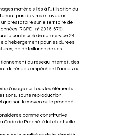
ges matériels liés à l’utilisation du
ontenant pas de virus et avec un
n prestataire sur le territoire de
Données (RGPD : n° 2016-679)
ure la continuité de son service 24
rvice d’hébergement pour les durées
tures, de défaillance de ses
ctionnement du réseau Internet, des
ment du réseau empêchant l’accès au
roits d’usage sur tous les éléments
 et sons. Toute reproduction,
el que soit le moyen ou le procédé
 considérée comme constitutive
u Code de Propriété Intellectuelle.