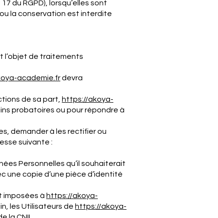
 17 du RGPD), lorsqu’elles sont
ou la conservation est interdite
t l’objet de traitements
koya-
academie
.fr
devra
ctions de sa part,
https://akoya-
fins probatoires ou pour répondre à
s, demander à les rectifier ou
resse suivante :
nnées Personnelles qu’il souhaiterait
ec une copie d’une pièce d’identité
nt imposées à
https://akoya-
, les Utilisateurs de
https://akoya-
e la CNIL