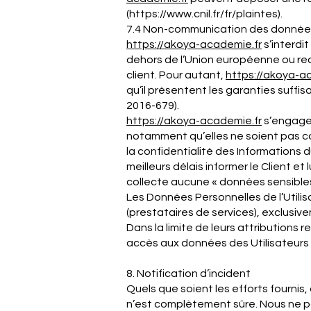
(
https://www.cnil.fr/fr/plaintes).
7.4 Non-communication des donnée
https://akoya-
academie
.fr
s’interdit
dehors de l’Union européenne ou re
client. Pour autant,
https://akoya-
a
qu’il présentent les garanties suff
2016-679).
https://akoya-
academie
.fr
s’engage 
notamment qu’elles ne soient pas c
la confidentialité des Informations 
meilleurs délais informer le Client et
collecte aucune « données sensibles
Les Données Personnelles de l’Utilis
(prestataires de services), exclusivem
Dans la limite de leurs attributions 
accès aux données des Utilisateurs
8. Notification d’incident
Quels que soient les efforts fourn
n’est complètement sûre. Nous ne p