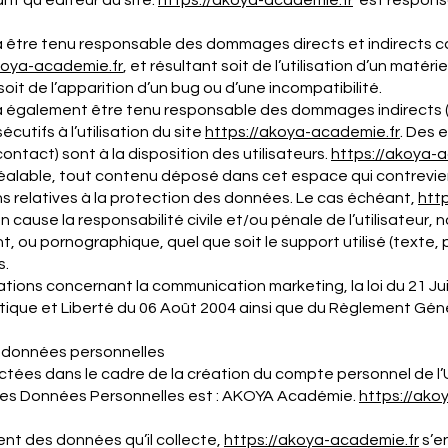
ant qu’éditeur du site.
https://akoya-
academie
.fr
est responsa
 être tenu responsable des dommages directs et indirects caus
koya-
academie
.fr
, et résultant soit de l’utilisation d’un maté
soit de l’apparition d’un bug ou d’une incompatibilité.
 également être tenu responsable des dommages indirects (
utifs à l’utilisation du site
https://akoya-
academie
.fr
. Des 
ntact) sont à la disposition des utilisateurs.
https://akoya-
a
alable, tout contenu déposé dans cet espace qui contreviendr
ons relatives à la protection des données. Le cas échéant,
htt
n cause la responsabilité civile et/ou pénale de l’utilisate
nt, ou pornographique, quel que soit le support utilisé (texte,
s.
ations concernant la communication marketing, la loi du 21 Ju
atique et Liberté du 06 Août 2004 ainsi que du Règlement Gén
s données personnelles
tées dans le cadre de la création du compte personnel de l’Ut
 des Données Personnelles est : AKOYA Académie.
https://ako
nt des données qu’il collecte,
https://akoya-
academie
.fr
s’e