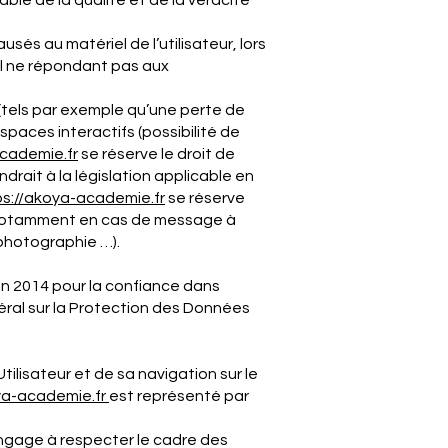
ble de la qualité et de la véracité
és au matériel de l’utilisateur, lors
riel ne répondant pas aux
tels par exemple qu’une perte de
espaces interactifs (possibilité de
cademie
.fr
se réserve le droit de
ait à la législation applicable en
ps://akoya-
academie
.fr
se réserve
ur, notamment en cas de message à
 photographie …).
in 2014 pour la confiance dans
éral sur la Protection des Données
ilisateur et de sa navigation sur le
ya-
academie
.fr
est représenté par
ngage à respecter le cadre des