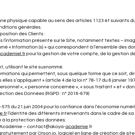
nne physique capable au sens des articles 1123 et suivants du
onditions générales.
position des Clients :
l’information présente sur le Site, notamment textes – imag
ommé « Information (s) » qui correspondent à l’ensemble des d
academie
l.fr
pour la gestion de votre compte, de la gestion de l
t, utilisant le site susnommé.
formations qui permettent, sous quelque forme que ce soit, dir
es s’appliquent » (article 4 de la loi n° 78-17 du 6 janvier 197
sonnel », « personne concernée », « sous traitant » et « donn
tection des Données (RGPD : n° 2016-679)
004-575 du 21 juin 2004 pour la confiance dans l’économie numéri
e
.fr
l’identité des différents intervenants dans le cadre de sa r
 à la protection des données:
 Académie – contact@akoya-
academie
.fr
ratuitement par Orson.io, logiciel en ligne de
création de site