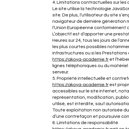
4. Limitations contractuelles sur le
Le site utilise la technologie JavaSc
site. De plus, l’utilisateur du site 
navigateur de dernière génération m
l’Union Européenne conformément au
L’objectif est d’apporter une prestat
Heures sur 24, tous les jours de l’an
les plus courtes possibles notammen
infrastructures ou si les Prestations
https://akoya-
academie
.fr
et l’hébe
lignes téléphoniques ou du matérie
serveur.
5. Propriété intellectuelle et contre
https://akoya-
academie
.fr
est propr
accessibles sur le site internet, no
représentation, modification, public
utilisé, est interdite, sauf autorisati
Toute exploitation non autorisée du
d’une contrefaçon et poursuivie conf
6. Limitations de responsabilité.