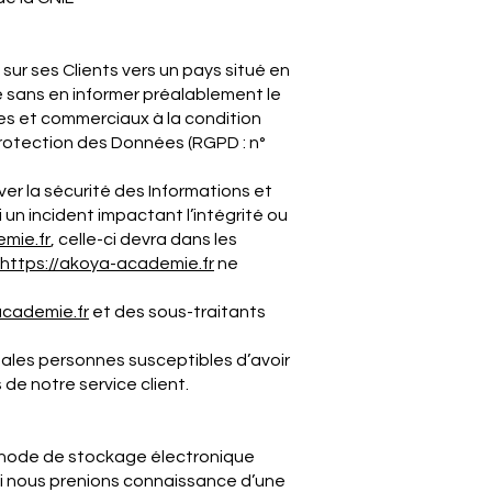
 sur ses Clients vers un pays situé en
sans en informer préalablement le
ues et commerciaux à la condition
Protection des Données (RGPD : n°
er la sécurité des Informations et
n incident impactant l’intégrité ou
emie
.fr
, celle-ci devra dans les
https://akoya-
academie
.fr
ne
academie
.fr
et des sous-traitants
cipales personnes susceptibles d’avoir
de notre service client.
éthode de stockage électronique
i nous prenions connaissance d’une