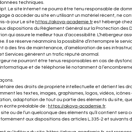
s données techniques.
ript. Le site Internet ne pourra être tenu responsable de domma
s’engage à accéder au site en utilisant un matériel récent, ne c
is-à-jour Le site
https://akoya-
academie
.fr
est hébergé chez u
x dispositions du Règlement Général sur la Protection des 
ion qui assure le meilleur taux d’accessibilité. L’hébergeur ass
née. Il se réserve néanmoins la possibilité d’interrompre le se
t à des fins de maintenance, d’amélioration de ses infrastruc
 et Services génèrent un trafic réputé anormal.
rgeur ne pourront être tenus responsables en cas de dysfon
l informatique et de téléphonie lié notamment à l’encombre
façons.
iétaire des droits de propriété intellectuelle et détient les d
tamment les textes, images, graphismes, logos, vidéos, icônes
ation, adaptation de tout ou partie des éléments du site, qu
on écrite préalable de :
https://akoya-
academie
.fr
.
 site ou de l’un quelconque des éléments qu’il contient sera
ormément aux dispositions des articles L.335-2 et suivants d