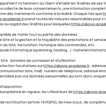
ui appartient notamment au Client d’établir les finalités de ses
e la collecte de leurs consentements, une information complèt
stre des traitements conforme à la réalité. Chaque fois que
h
a-
academie
.fr
prend toutes les mesures raisonnables pour s’a
 au regard des finalités pour lesquelles
https://akoya-
acad
ptible de traiter tout ou partie des données :
 Site et la gestion et la traçabilité des prestations et servic
on du Site, facturation, historique des commandes, etc.
raude informatique (spamming, hacking…) : matériel informatiqu
 Site : données de connexion et d’utilisation
faction facultatives sur
https://akoya-
academie
.fr
: adresse
munication (sms, mail) : numéro de téléphone, adresse ema
cialise pas vos données personnelles qui sont donc uniquem
t d’opposition
uropéenne en vigueur, les Utilisateurs de
https://akoya-
aca
 de rectification (article 16 RGPD), de mise à jour, de complé