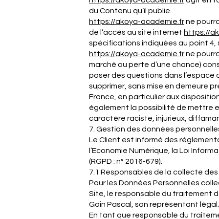
https://akoya-
academie
.fr
agit en t
du Contenu qu’il publie.
https://akoya-
academie
.fr
ne pourra
de l’accès au site internet
https://a
spécifications indiquées au point 4, 
https://akoya-
academie
.fr
ne pourra
marché ou perte d’une chance) conséc
poser des questions dans l’espace co
supprimer, sans mise en demeure pré
France, en particulier aux dispositi
également la possibilité de mettre e
caractère raciste, injurieux, diffama
7. Gestion des données personnelle
Le Client est informé des réglement
l’Economie Numérique, la Loi Inform
(RGPD : n° 2016-679).
7.1 Responsables de la collecte de
Pour les Données Personnelles collec
Site, le responsable du traitement
Goin Pascal, son représentant légal.
En tant que responsable du traiteme