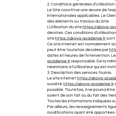
2. Conditions générales d’utilisation
Le Site constitue une œuvre de l’esp
Internationales applicables. Le Clie
des éléments ou travaux du Site.
L’utilisation du site
https://akoya-
ac
décrites. Ces conditions d’utilisati
site
https://akoya-
academie
.fr
sont 
Ce site internet est normalement ac
peut être toutefois décidée par
htt
dates et heures de l’intervention. L
academie
.fr
responsable. De la même
néanmoins à l’utilisateur qui est inv
3. Description des services fournis.
Le site internet
https://akoya-
acad
société.
https://akoya-
academie
.fr
s
possible. Toutefois, il ne pourra êtr
soient de son fait ou du fait des tier
Toutes les informations indiquées sur
Par ailleurs, les renseignements figur
modifications ayant été apportées d