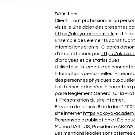
Définitions
Client : Tout professionnel ou perso
visite le Site objet des présentes c
https://akoya-academie.fr
met à dis
Ensemble des éléments constituants 
Informations clients : Ci après dén
d’être détenues par
https://akoya-
d’analyses et de statistiques.
Utilisateur : Internaute se connectan
Informations personnelles : « Les in
des personnes physiques auxquelles ell
Les termes « données à caractère per
par le Règlement Général sur la Pro
1. Présentation du site internet.
En vertu de l’article 6 de la loi n° 2
site internet
https://akoya-
academi
Responsable publication et Délégué
Manon DARTUS, Présidente AKOYA
Les mentions légales sont offertes g