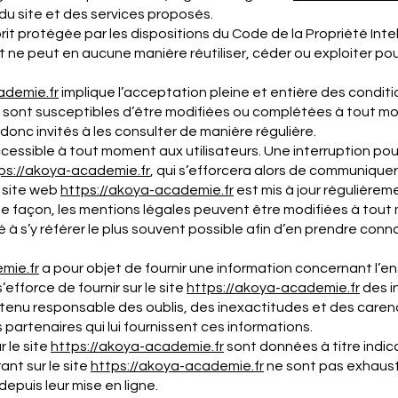
 du site et des services proposés.
rit protégée par les dispositions du Code de la Propriété Int
nt ne peut en aucune manière réutiliser, céder ou exploiter p
ademie.fr
implique l’acceptation pleine et entière des conditio
on sont susceptibles d’être modifiées ou complétées à tout mo
donc invités à les consulter de manière régulière.
cessible à tout moment aux utilisateurs. Une interruption p
ps://akoya-
academie
.fr
, qui s’efforcera alors de communiquer
e site web
https://akoya-
academie
.fr
est mis à jour régulièrem
 façon, les mentions légales peuvent être modifiées à tout 
ité à s’y référer le plus souvent possible afin d’en prendre con
emie
.fr
a pour objet de fournir une information concernant l’e
’efforce de fournir sur le site
https://akoya-
academie
.fr
des i
e tenu responsable des oublis, des inexactitudes et des carenc
s partenaires qui lui fournissent ces informations.
 le site
https://akoya-
academie
.fr
sont données à titre indica
ant sur le site
https://akoya-
academie
.fr
ne sont pas exhausti
epuis leur mise en ligne.