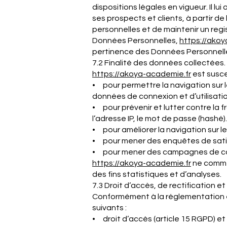
dispositions légales en vigueur. Il l
ses prospects et clients, à partir d
personnelles et de maintenir un regi
Données Personnelles,
https://akoy
pertinence des Données Personnelles
7.2 Finalité des données collectées.
https://akoya-
academie
.fr
est susce
• pour permettre la navigation sur le
données de connexion et d’utilisati
• pour prévenir et lutter contre la f
l’adresse IP, le mot de passe (hashé).
• pour améliorer la navigation sur le
• pour mener des enquêtes de satis
• pour mener des campagnes de com
https://akoya-
academie
.fr
ne commer
des fins statistiques et d’analyses.
7.3 Droit d’accès, de rectification e
Conformément à la réglementation e
suivants :
• droit d’accès (article 15 RGPD) et