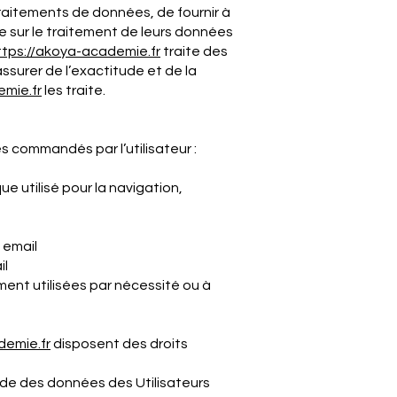
 traitements de données, de fournir à
e sur le traitement de leurs données
ttps://akoya-
academie
.fr
traite des
ssurer de l’exactitude et de la
emie
.fr
les traite.
es commandés par l’utilisateur :
e utilisé pour la navigation,
 email
il
ent utilisées par nécessité ou à
demie
.fr
disposent des droits
tude des données des Utilisateurs