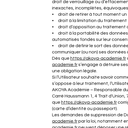
droit de verrouillage ou d’effacemen
inexactes, incomplètes, équivoques, 
• droit de retirer à tout moment u
• droit à la limitation du traitemen
• droit d’opposition au traitement 
• droit à la portabilité des données
automatisés fondés sur leur consent
• droit de définir le sort des donnée
communiquer (ou non) ses données à 
Dès que
https://akoya-
academie
.fr
academie
.fr
s’engage à détruire ses
une obligation légale.
Si l’Utilisateur souhaite savoir com
s’oppose à leur traitement, l’Utilis
AKOYA Académie – Responsable du
Carré Haussmann 1, 4 Trait d'Union, 7
que
https://akoya-
academie
.fr
corri
(carte d’identité ou passeport).
Les demandes de suppression de Do
academie
.fr
par la loi, notamment e
academie
.fr
peuvent déposer une ré