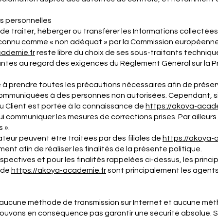
s personnelles
 de traiter, héberger ou transférer les Informations collectées
connu comme « non adéquat » par la Commission européenne 
cademie
.fr
reste libre du choix de ses sous-traitants techniq
isantes au regard des exigences du Règlement Général sur la 
à prendre toutes les précautions nécessaires afin de préserv
ommuniquées à des personnes non autorisées. Cependant, si u
du Client est portée à la connaissance de
https://akoya-
acad
 lui communiquer les mesures de corrections prises. Par ailleurs
 ».
ateur peuvent être traitées par des filiales de
https://akoya-
ent afin de réaliser les finalités de la présente politique.
respectives et pour les finalités rappelées ci-dessus, les prin
 de
https://akoya-
academie
.fr
sont principalement les agents 
is, aucune méthode de transmission sur Internet et aucune m
ouvons en conséquence pas garantir une sécurité absolue. S