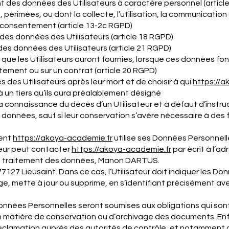
t des données des Utilisateurs à caractère personnel (article
périmées, ou dont la collecte, l’utilisation, la communication 
n consentement (article 13-2c RGPD)
t des données des Utilisateurs (article 18 RGPD)
des données des Utilisateurs (article 21 RGPD)
 que les Utilisateurs auront fournies, lorsque ces données fon
ement ou sur un contrat (article 20 RGPD)
s des Utilisateurs après leur mort et de choisir à qui
https://a
un tiers qu’ils aura préalablement désigné
a connaissance du décès d’un Utilisateur et à défaut d’instru
 données, sauf si leur conservation s’avère nécessaire à des 
ment
https://akoya-
academie
.fr
utilise ses Données Personnelle
ateur peut contacter
https://akoya-
academie
.fr
par écrit à l’ad
 traitement des données, Manon DARTUS.
7127 Lieusaint. Dans ce cas, l’Utilisateur doit indiquer les Do
ge, mette à jour ou supprime, en s’identifiant précisément av
nnées Personnelles seront soumises aux obligations qui so
n matière de conservation ou d’archivage des documents. Enfin
clamation auprès des autorités de contrôle, et notamment d