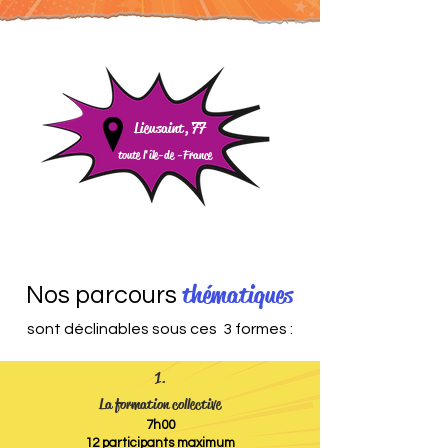
Lieusaint, 77
toute l'île-de -
France
thématiques
Nos parcours
sont déclinables sous ces 3 formes :
1.
La formation collective
7h00
12 participants maximum