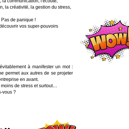
e, la communication, l'écoute,
, la créativité, la gestion du stress,
. Pas de panique !
découvrir vos super-pouvoirs
névitablement à manifester un mot :
e permet aux autres de se projeter
entreprise en avant.
, moins de stress et surtout…
s-vou
s ?