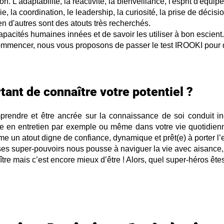
 L'adaptabilité, la réactivité, la bienveillance, l'esprit d'équip
e, la coordination, le leadership, la curiosité, la prise de décision
bien d'autres sont des atouts très recherchés.
apacités humaines innées et de savoir les utiliser à bon escient
ommencer, nous vous proposons de passer le test IROOKI pour 
tant de connaître votre potentiel ?
prendre et être ancrée sur la connaissance de soi conduit
i
ée en entretien par exemple
ou même dans votre vie quotidienn
 un atout digne de confiance, dynamique et prêt(e) à porter l’
e ses super-pouvoirs nous pousse
à naviguer la vie avec aisance
ître mais c’est encore mieux d’être ! Alors, quel super-héros ête