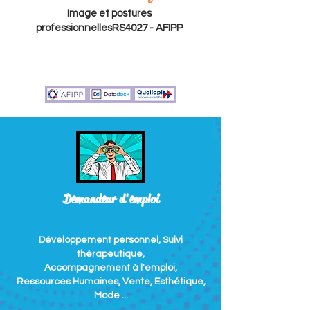
Image et postures
professionnelles
RS4027 - AFIPP
Demandeur d'emploi
Développement personnel, Suivi
thérapeutique,
Accompagnement à l'emploi,
Ressources Humaines, Vente, Esthétique,
Mode ...