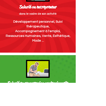
Salarié ou entrepreneur
dans le cadre de son activité
Développement personnel, Suivi
thérapeutique,
Accompagnement à l'emploi,
Ressources Humaines, Vente, Esthétique,
Mode ...
Salarié en reconversion professionnelle
Développement personnel, Suivi
thérapeutique,
Accompagnement à l'emploi,
Ressources Humaines, Vente, Esthétique,